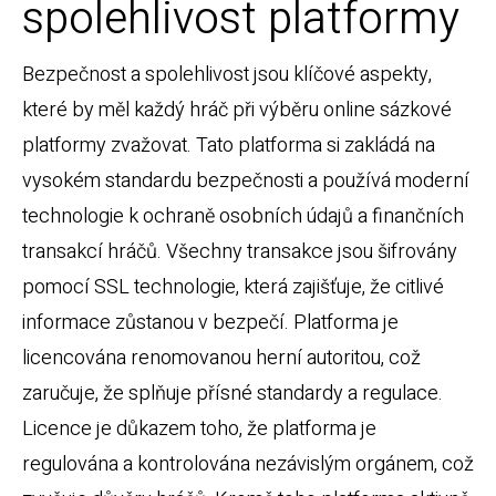
spolehlivost platformy
Bezpečnost a spolehlivost jsou klíčové aspekty,
které by měl každý hráč při výběru online sázkové
platformy zvažovat. Tato platforma si zakládá na
vysokém standardu bezpečnosti a používá moderní
technologie k ochraně osobních údajů a finančních
transakcí hráčů. Všechny transakce jsou šifrovány
pomocí SSL technologie, která zajišťuje, že citlivé
informace zůstanou v bezpečí. Platforma je
licencována renomovanou herní autoritou, což
zaručuje, že splňuje přísné standardy a regulace.
Licence je důkazem toho, že platforma je
regulována a kontrolována nezávislým orgánem, což