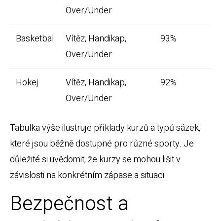
Over/Under
Basketbal
Vítěz, Handikap,
93%
Over/Under
Hokej
Vítěz, Handikap,
92%
Over/Under
Tabulka výše ilustruje příklady kurzů a typů sázek,
které jsou běžně dostupné pro různé sporty. Je
důležité si uvědomit, že kurzy se mohou lišit v
závislosti na konkrétním zápase a situaci.
Bezpečnost a