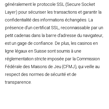
généralement le protocole SSL (Secure Socket
Layer) pour sécuriser les transactions et garantir la
confidentialité des informations échangées. La
présence d'un certificat SSL, reconnaissable par un
petit cadenas dans la barre d'adresse du navigateur,
est un gage de confiance. De plus, les casinos en
ligne légaux en Suisse sont soumis à une
réglementation stricte imposée par la Commission
Fédérale des Maisons de Jeu (CFMJ), qui veille au
respect des normes de sécurité et de
transparence.
L’Importance des
Licences et des