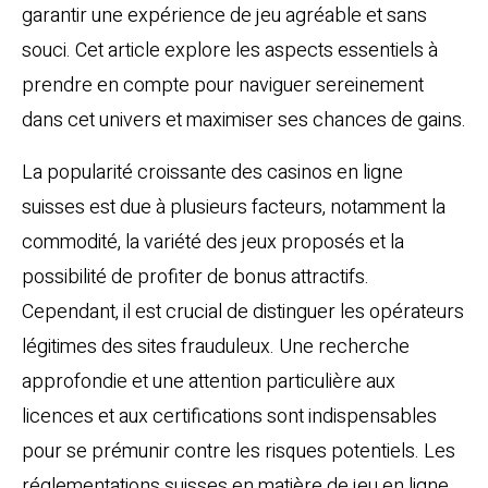
garantir une expérience de jeu agréable et sans
souci. Cet article explore les aspects essentiels à
prendre en compte pour naviguer sereinement
dans cet univers et maximiser ses chances de gains.
La popularité croissante des casinos en ligne
suisses est due à plusieurs facteurs, notamment la
commodité, la variété des jeux proposés et la
possibilité de profiter de bonus attractifs.
Cependant, il est crucial de distinguer les opérateurs
légitimes des sites frauduleux. Une recherche
approfondie et une attention particulière aux
licences et aux certifications sont indispensables
pour se prémunir contre les risques potentiels. Les
réglementations suisses en matière de jeu en ligne