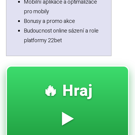
Mobilní aplikace a optimalizace
pro mobily
Bonusy a promo akce
Budoucnost online sázení a role
platformy 22bet
🔥 Hraj
▶️