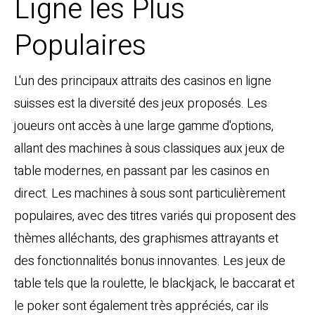
Ligne les Plus
Populaires
L'un des principaux attraits des casinos en ligne
suisses est la diversité des jeux proposés. Les
joueurs ont accès à une large gamme d'options,
allant des machines à sous classiques aux jeux de
table modernes, en passant par les casinos en
direct. Les machines à sous sont particulièrement
populaires, avec des titres variés qui proposent des
thèmes alléchants, des graphismes attrayants et
des fonctionnalités bonus innovantes. Les jeux de
table tels que la roulette, le blackjack, le baccarat et
le poker sont également très appréciés, car ils