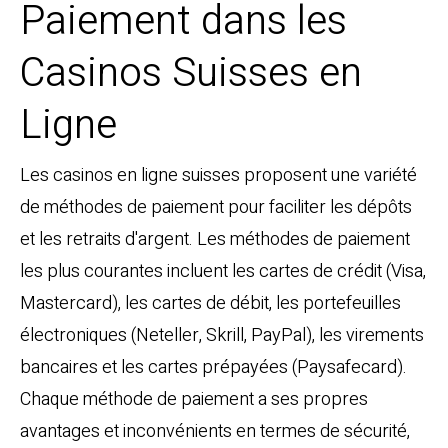
Paiement dans les
Casinos Suisses en
Ligne
Les casinos en ligne suisses proposent une variété
de méthodes de paiement pour faciliter les dépôts
et les retraits d'argent. Les méthodes de paiement
les plus courantes incluent les cartes de crédit (Visa,
Mastercard), les cartes de débit, les portefeuilles
électroniques (Neteller, Skrill, PayPal), les virements
bancaires et les cartes prépayées (Paysafecard).
Chaque méthode de paiement a ses propres
avantages et inconvénients en termes de sécurité,