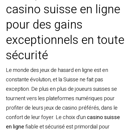
casino suisse en ligne
pour des gains
exceptionnels en toute
sécurité
Le monde des jeux de hasard en ligne est en
constante évolution, et la Suisse ne fait pas
exception. De plus en plus de joueurs suisses se
tournent vers les plateformes numériques pour
profiter de leurs jeux de casino préférés, dans le
confort de leur foyer. Le choix d'un
casino suisse
en ligne
fiable et sécurisé est primordial pour