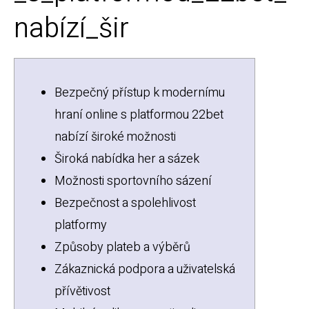
nabízí_šir
Bezpečný přístup k modernímu
hraní online s platformou 22bet
nabízí široké možnosti
Široká nabídka her a sázek
Možnosti sportovního sázení
Bezpečnost a spolehlivost
platformy
Způsoby plateb a výběrů
Zákaznická podpora a uživatelská
přívětivost