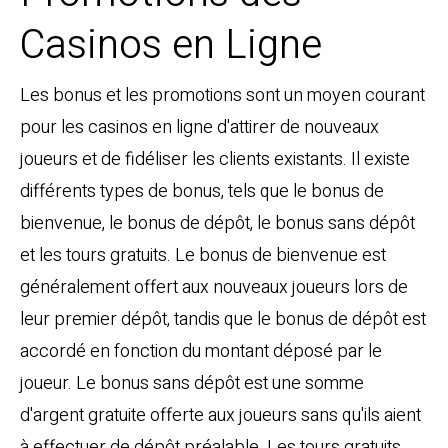
Casinos en Ligne
Les bonus et les promotions sont un moyen courant
pour les casinos en ligne d'attirer de nouveaux
joueurs et de fidéliser les clients existants. Il existe
différents types de bonus, tels que le bonus de
bienvenue, le bonus de dépôt, le bonus sans dépôt
et les tours gratuits. Le bonus de bienvenue est
généralement offert aux nouveaux joueurs lors de
leur premier dépôt, tandis que le bonus de dépôt est
accordé en fonction du montant déposé par le
joueur. Le bonus sans dépôt est une somme
d'argent gratuite offerte aux joueurs sans qu'ils aient
à effectuer de dépôt préalable. Les tours gratuits