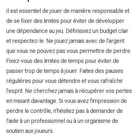
Il est essentiel de jouer de manière responsable et
de se fixer des limites pour éviter de développer
une dépendance au jeu. Définissez un budget clair
et respectez-le. Ne jouez jamais avec de l'argent
que vous ne pouvez pas vous permettre de perdre.
Fixez-vous des limites de temps pour éviter de
passer trop de temps à jouer. Faites des pauses
régulières pour vous détendre et vous rafraîchir
l'esprit. Ne cherchez jamais à récupérer vos pertes
en misant davantage. Si vous avez l'impression de
perdre le contrôle, n'hésitez pas à demander de
l'aide à un professionnel ou à un organisme de
soutien aux joueurs.