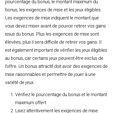
pourcentage du bonus, le montant maximum du
bonus, les exigences de mise et les jeux éligibles.
Les exigences de mise indiquent le montant que
vous devez miser avant de pouvoir retirer vos gains
issus du bonus. Plus les exigences de mise sont
élevées, plus il sera difficile de retirer vos gains. Il
est également important de vérifier les jeux éligibles
au bonus, car certains jeux peuvent être exclus de
l'offre. Un bonus attractif doit avoir des exigences de
mise raisonnables et permettre de jouer à une
variété de jeux.
Vérifiez le pourcentage du bonus et le montant
maximum offert.
Lisez attentivement les exigences de mise.